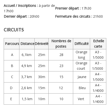
Accueil / Inscriptions :
à partir de
Premier départ :
17h30
17h00
Dernier départ :
20h00
Fermeture des circuits :
21h00
CIRCUITS
Nombres de
Echelle
Parcours
Distance
Dénivelé
Difficulté
postes
carte
Orange
A3 -
A
6,1km
25m
28
long
1/5000
Orange
A3 -
B
4,9 km
25m
23
court
1/5000
A4 -
C
3,7 km
30m
15
Jaune
1/5000
A4 -
D
2,6 km
15m
12
Bleu
1/4000
A4 -
E
1,5 km
10m
10
Vert
1/4000