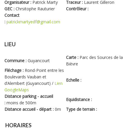
Organisateur :
Patrick Marty
Traceur :
Laurent Gilleron
GEC :
Chrsitophe Rauturier
Contrôleur :
Contact
:
patrickmartyedf@gmail.com
LIEU
Carte :
Parc des Sources de la
Commune :
Guyancourt
Bièvre
Fléchage :
Rond-Point entre les
Boulevards Vauban et
Echelle :
d’Alembert (Guyancourt) /
Lien
GoogleMaps
Distance parking - accueil
Equidistance :
:
moins de 500m
Distance accueil - départ :
0m
Type de terrain :
HORAIRES