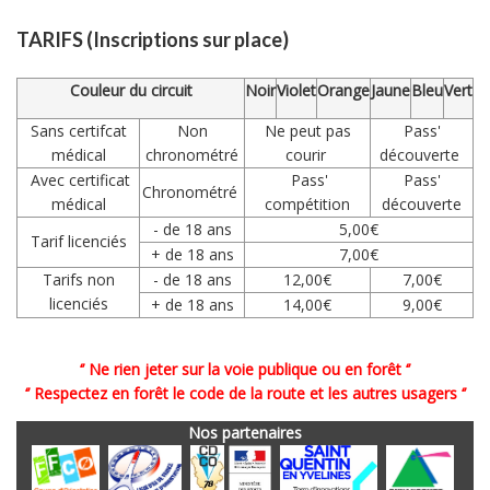
TARIFS
(Inscriptions sur place)
Couleur du circuit
Noir
Violet
Orange
Jaune
Bleu
Vert
Sans certifcat
Non
Ne peut pas
Pass'
médical
chronométré
courir
découverte
Avec certificat
Pass'
Pass'
Chronométré
médical
compétition
découverte
- de 18 ans
5,00€
Tarif licenciés
+ de 18 ans
7,00€
Tarifs non
- de 18 ans
12,00€
7,00€
licenciés
+ de 18 ans
14,00€
9,00€
‘’ Ne rien jeter sur la voie publique ou en forêt ‘’
‘’ Respectez en forêt le code de la route et les autres usagers ‘’
Nos partenaires